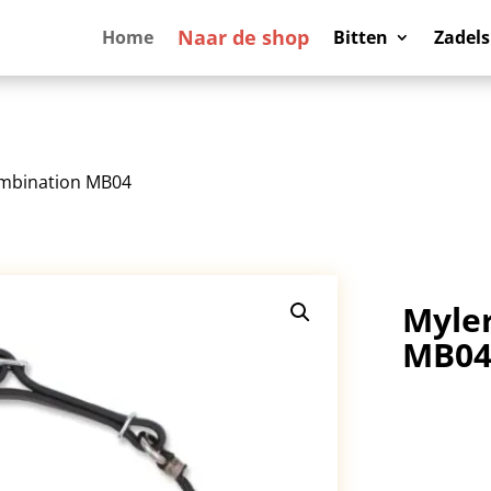
Naar de shop
Home
Bitten
Zadels
ombination MB04
Myler
MB0