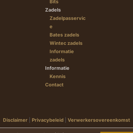
Bits
Zadels
Zadelpasservic
e
Bates zadels
Wintec zadels
Informatie
zadels
Informatie
Kennis
Contact
Disclaimer
|
Privacybeleid
|
Verwerkersovereenkomst
Solid Results:
Bouwen op het internet