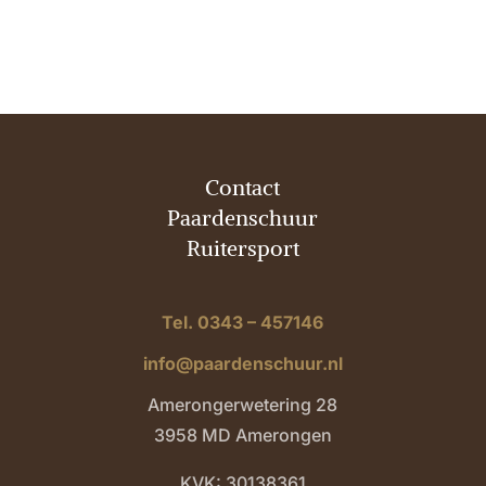
Contact
Paardenschuur
Ruitersport
Tel. 0343 – 457146
info@paardenschuur.nl
Amerongerwetering 28
3958 MD Amerongen
KVK: 30138361