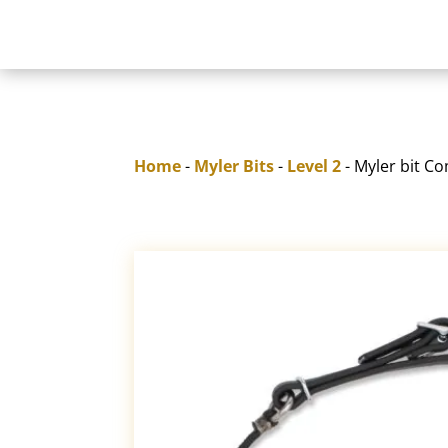
Home
-
Myler Bits
-
Level 2
- Myler bit C