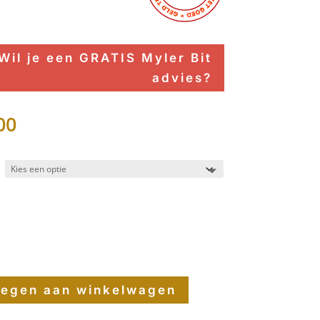
Wil je een GRATIS Myler Bit
advies?
00
egen aan winkelwagen
on