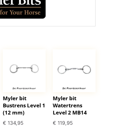
Myler bit
Myler bit
Bustrens Level 1
Watertrens
(12 mm)
Level 2 MB14
€
134,95
€
119,95