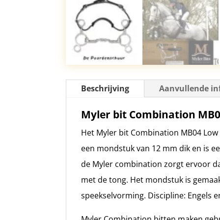
Beschrijving
Aanvullende in
Myler bit Combination MB
Het Myler bit Combination MB04 Low P
een mondstuk van 12 mm dik en is ee
de Myler combination zorgt ervoor d
met de tong. Het mondstuk is gemaakt
speekselvorming. Discipline: Engels 
Myler Combination bitten maken geb