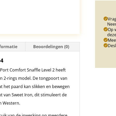
aantal
Vrag
Nee
Op w
deze
Meer
Des
formatie
Beoordelingen (0)
04
ort Comfort Snaffle Level 2 heeft
n 2-rings model. De tongpoort van
at het paard kan slikken en bewegen
 van Sweet Iron, dit stimuleert de
en Western.
ruik van de inwerking op meerdere