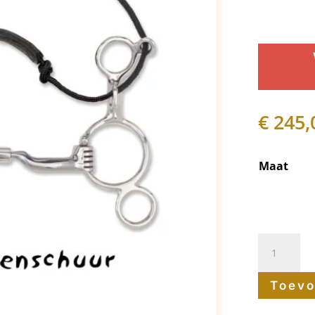
€
245,
Maat
Myler
bit
Toevo
Combinati
MB04