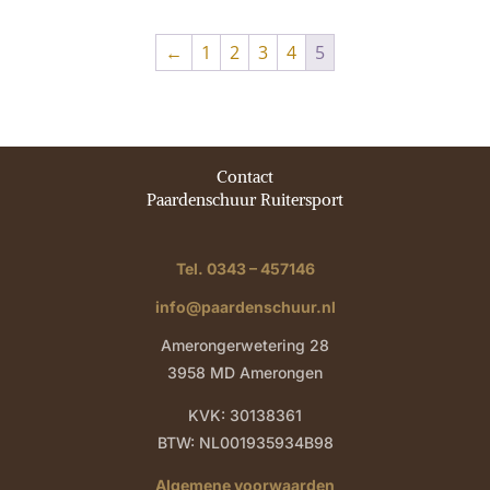
was:
is:
€ 15,95.
€ 14,95.
←
1
2
3
4
5
Contact
Paardenschuur Ruitersport
Tel. 0343 – 457146
info@paardenschuur.nl
Amerongerwetering 28
3958 MD Amerongen
KVK: 30138361
BTW: NL001935934B98
Algemene voorwaarden