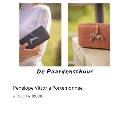
Penelope Vittoria Portemonnee
Oorspronkelijke
Huidige
€
99,00
€
89,00
prijs
prijs
was:
is:
€ 99,00.
€ 89,00.