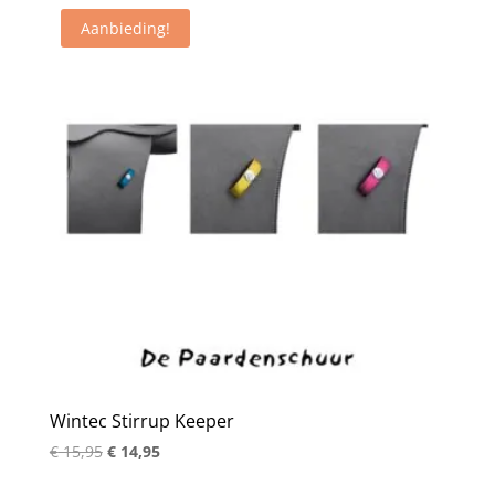
Aanbieding!
Wintec Stirrup Keeper
Oorspronkelijke
Huidige
€
15,95
€
14,95
prijs
prijs