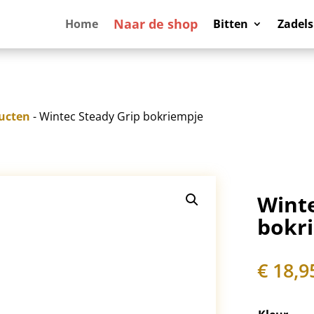
Naar de shop
Home
Bitten
Zadels
ucten
- Wintec Steady Grip bokriempje
Winte
bokr
€
18,9