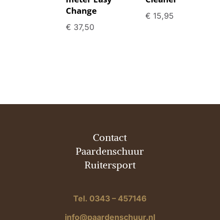
Change
€
15,95
€
37,50
Contact
Paardenschuur
Ruitersport
Tel. 0343 – 457146
info@paardenschuur.nl