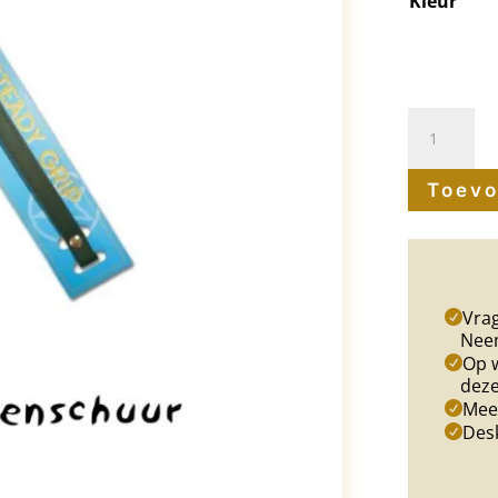
Kleur
Wintec
Steady
Toevo
Grip
bokriempj
aantal
Vrag
Nee
Op w
deze
Meer
Des