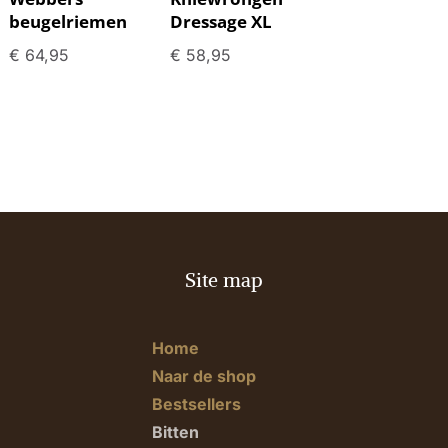
beugelriemen
Dressage XL
€
64,95
€
58,95
Site map
Home
Naar de shop
Bestsellers
Bitten