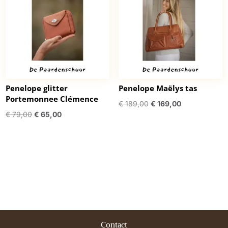
Penelope glitter
Penelope Maëlys tas
Portemonnee Clémence
Oorspronkelijke
Huidige
€
189,00
€
169,00
Oorspronkelijke
Huidige
€
79,00
€
65,00
prijs
prijs
prijs
prijs
was:
is:
was:
is:
€ 189,00.
€ 169,00.
€ 79,00.
€ 65,00.
Contact