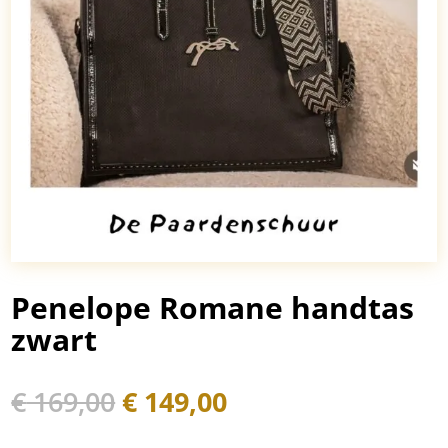
Penelope Romane handtas
zwart
Oorspronkelijke
Huidige
€
169,00
€
149,00
prijs
prijs