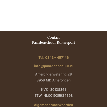
€ 24,95
Contact
Paardenschuur Ruitersport
Tel. 0343 – 457146
info@paardenschuur.nl
Amerongerwetering 28
3958 MD Amerongen
KVK: 30138361
BTW: NL001935934B98
Algemene voorwaarden