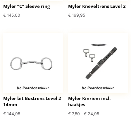
Myler “C” Sleeve ring
Myler Kneveltrens Level 2
€
145,00
€
169,95
Myler bit Bustrens Level 2
Myler Kinriem incl.
14mm
haakjes
Prijsklasse:
€
144,95
€
7,50
-
€
24,95
€ 7,50
tot