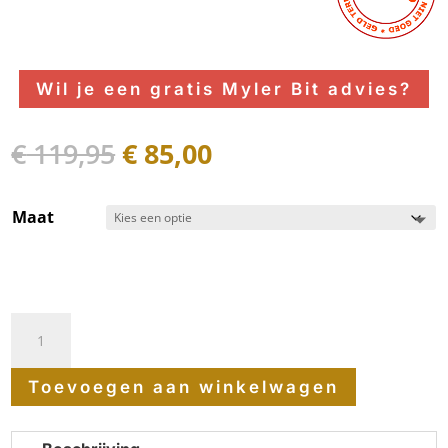
Wil je een gratis Myler Bit advies?
Oorspronkelijke
Huidige
€
119,95
€
85,00
prijs
prijs
was:
is:
Maat
€ 119,95.
€ 85,00.
Myler
Demo
Toevoegen aan winkelwagen
Watertrens
Level