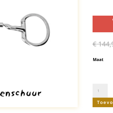
€
144,
Maat
Myler
demo
Toevo
Bustrens
Level