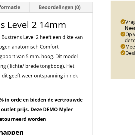
formatie
Beoordelingen (0)
2
14mm
ns Level 2 14mm
Vrag
aantal
Nee
Op w
Bustrens Level 2 heeft een dikte van
deze
ogen anatomisch Comfort
Meer
Des
ngpoort van 5 mm. hoog. Dit model
g ( lichte/ brede tongboog). Het
 dit geeft weer ontspanning in nek
0% in orde en bieden de vertrouwde
 outlet-prijs. Deze DEMO Myler
retourneerd worden
chappen