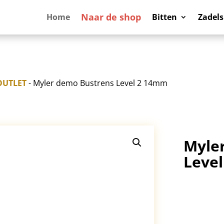
Naar de shop
Home
Bitten
Zadels
OUTLET
- Myler demo Bustrens Level 2 14mm
Myle
Leve