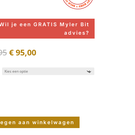
Wil je een GRATIS Myler Bit
advies?
Oorspronkelijke
Huidige
95
€
95,00
prijs
prijs
was:
is:
€ 144,95.
€ 95,00.
egen aan winkelwagen