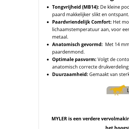
Tongvrijheid (MB14):
De kleine poo
paard makkelijker slikt en ontspant
Paardvriendelijk Comfort:
Het mo
lichaamstemperatuur aan, voor een
metaal.
Anatomisch gevormd:
Met 14 mm 
paardenmond.
Optimale pasvorm:
Volgt de cont
anatomisch correcte drukverdeling
Duurzaamheid:
Gemaakt van sterk
MYLER is een verdere vervolmaki
het hoogs