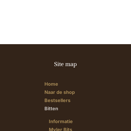
Site map
Home
Naar de shop
Bestsellers
Bitten
Informatie
Myler Bits