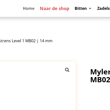
Naar de shop
Home
Bitten
Zadels
ustrens Level 1 MB02 | 14 mm
Myler
MB02