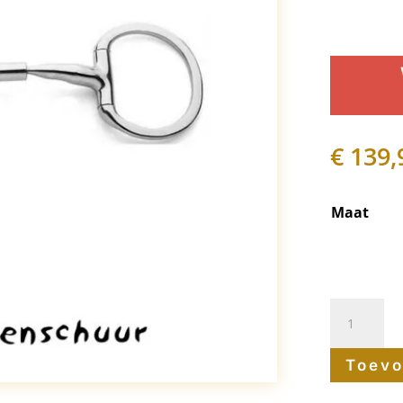
€
139,
Maat
Myler
bit
Toevo
Bustrens
Level