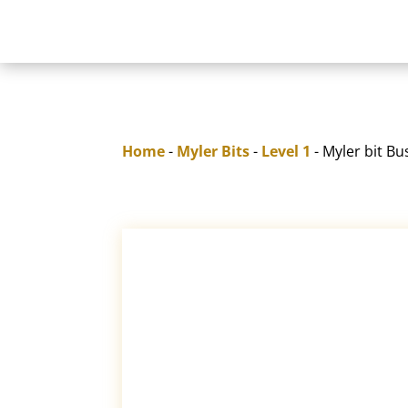
Home
-
Myler Bits
-
Level 1
- Myler bit B