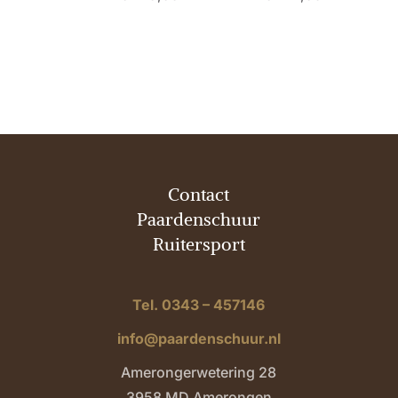
Contact
Paardenschuur
Ruitersport
Tel. 0343 – 457146
info@paardenschuur.nl
Amerongerwetering 28
3958 MD Amerongen