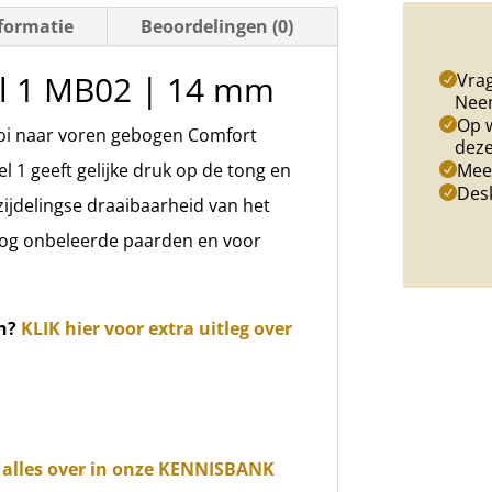
formatie
Beoordelingen (0)
1
MB02
el 1 MB02 | 14 mm
Vrag
|
Nee
Op w
14
ooi naar voren gebogen Comfort
deze
mm
el 1 geeft gelijke druk op de tong en
Meer
Des
aantal
zijdelingse draaibaarheid van het
nog onbeleerde paarden en voor
n?
KLIK hier voor extra uitleg over
er alles over in onze KENNISBANK