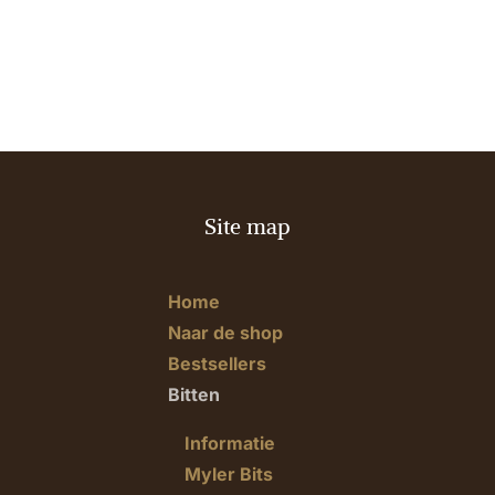
Site map
Home
Naar de shop
Bestsellers
Bitten
Informatie
Myler Bits