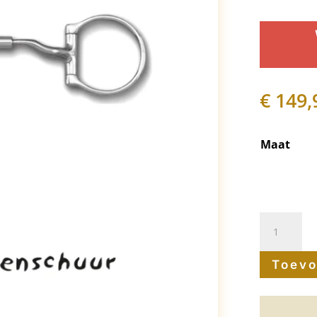
€
149,
Maat
Myler
bit
Toevo
D-
Trens
Level