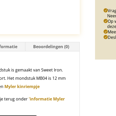
2
Vrag
aantal
Nee
Op w
deze
Meer
Des
formatie
Beoordelingen (0)
dstuk is gemaakt van Sweet Iron.
port. Het mondstuk MB04 is 12 mm
een
Myler kinriempje
 je terug onder
'informatie Myler