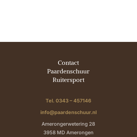
Contact
Paardenschuur
Ruitersport
Tel. 0343 – 457146
info@paardenschuur.nl
Amerongerwetering 28
3958 MD Amerongen