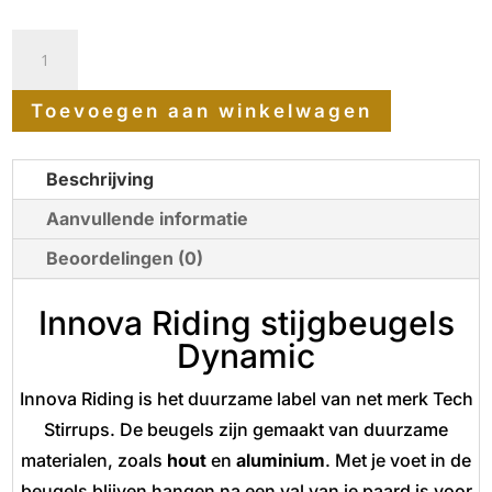
Innova
Riding
Toevoegen aan winkelwagen
stijgbeugels
Dynamic
Beschrijving
aantal
Aanvullende informatie
Beoordelingen (0)
Innova Riding stijgbeugels
Dynamic
Innova Riding is het duurzame label van net merk Tech
Stirrups. De beugels zijn gemaakt van duurzame
materialen, zoals
hout
en
aluminium
. Met je voet in de
beugels blijven hangen na een val van je paard is voor