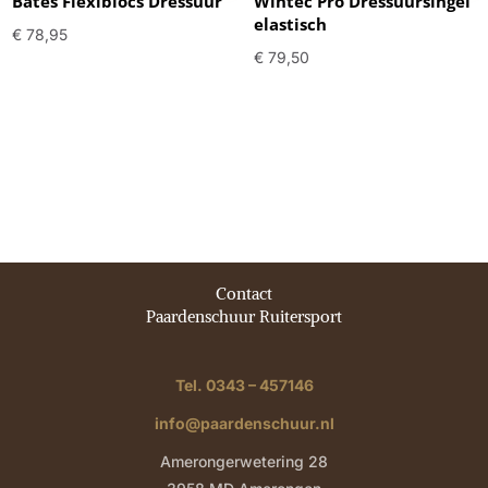
Bates Flexiblocs Dressuur
Wintec Pro Dressuursingel
elastisch
€
78,95
€
79,50
Contact
Paardenschuur Ruitersport
Tel. 0343 – 457146
info@paardenschuur.nl
Amerongerwetering 28