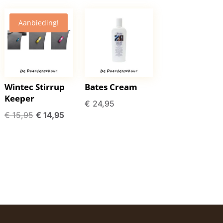
Aanbieding!
Wintec Stirrup
Bates Cream
Keeper
€
24,95
Oorspronkelijke
Huidige
€
15,95
€
14,95
prijs
prijs
was:
is:
€ 15,95.
€ 14,95.