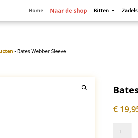
Naar de shop
Home
Bitten
Zadels
ucten
- Bates Webber Sleeve
Bate
€
19,9
Bates
Webber