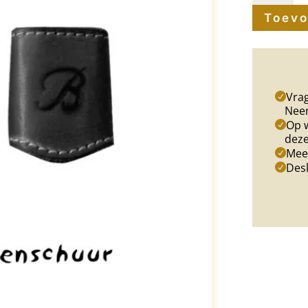
Toevo
Sleeve
aantal
Vrag
Nee
Op w
deze
Meer
Des