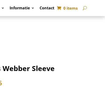
0 items
Informatie
Contact
s Webber Sleeve
5