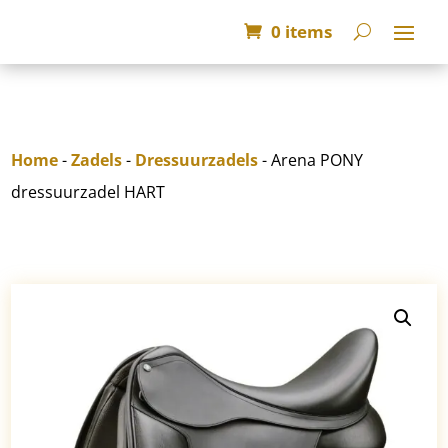
0 items
Home
-
Zadels
-
Dressuurzadels
- Arena PONY
dressuurzadel HART