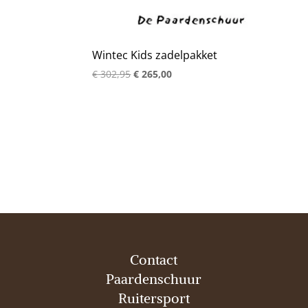
Wintec Kids zadelpakket
Oorspronkelijke
Huidige
€
302,95
€
265,00
prijs
prijs
was:
is:
€ 302,95.
€ 265,00.
Contact
Paardenschuur
Ruitersport