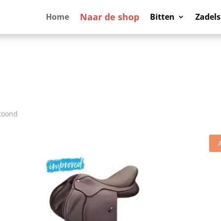
Naar de shop
Home
Bitten
Zadels
etoond