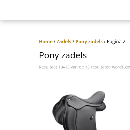
Home
/
Zadels
/
Pony zadels
/ Pagina 2
Pony zadels
Resultaat 10–15 van de 15 resultaten wordt g