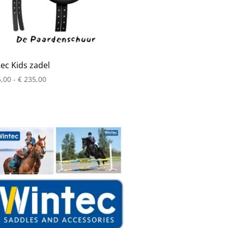
ec Kids zadel
Prijsklasse:
,00
-
€
235,00
€ 215,00
tot
€ 235,00