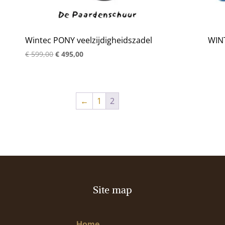
Wintec PONY veelzijdigheidszadel
WINT
Oorspronkelijke
Huidige
€
599,00
€
495,00
prijs
prijs
was:
is:
€ 599,00.
€ 495,00.
←
1
2
Site map
Home