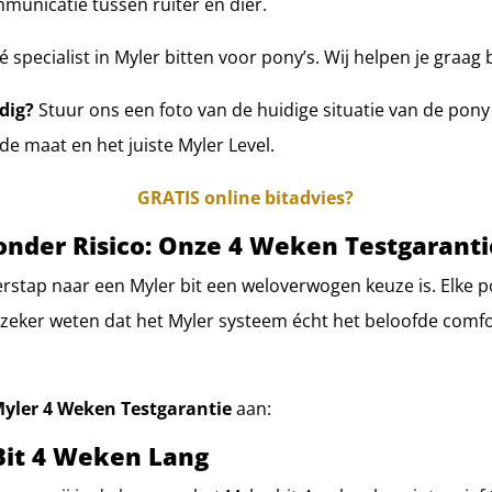
municatie tussen ruiter en dier.
é specialist in Myler bitten voor pony’s. Wij helpen je graag b
dig?
Stuur ons een foto van de huidige situatie van de pony 
de maat en het juiste Myler Level.
GRATIS online bitadvies?
 Zonder Risico: Onze 4 Weken Testgaranti
erstap naar een Myler bit een weloverwogen keuze is. Elke 
lt zeker weten dat het Myler systeem écht het beloofde comf
yler 4 Weken Testgarantie
aan:
Bit 4 Weken Lang