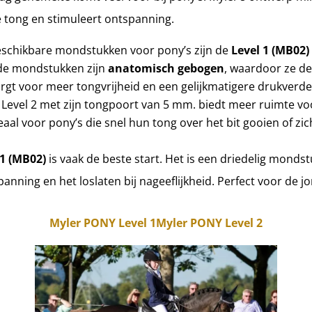
 tong en stimuleert ontspanning.
schikbare mondstukken voor pony’s zijn de
Level 1 (MB02)
de mondstukken zijn
anatomisch gebogen
, waardoor ze de
orgt voor meer tongvrijheid en een gelijkmatigere drukverde
 Level 2 met zijn tongpoort van 5 mm. biedt meer ruimte vo
deaal voor pony’s die snel hun tong over het bit gooien of zic
 1 (MB02)
is vaak de beste start. Het is een driedelig monds
nning en het loslaten bij nageeflijkheid. Perfect voor de j
Myler PONY Level 1
Myler PONY Level 2