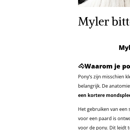
Myler bit
Myl
🐴Waarom je pon
Pony’s zijn misschien 
belangrijk. De anatomi
een kortere mondsple
Het gebruiken van een st
voor een paard is ontwo
voor de pony. Dit leidt