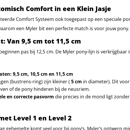
omisch Comfort in een Klein Jasje
teerde Comfort Systeem ook toegepast op een speciale pony-
waarom een Myler bit een perfecte match is voor jouw pony.
t: Van 9,5 cm tot 11,5 cm
innen pas bij 12,5 cm. De Myler pony-lijn is verkrijgbaar in
aten:
9,5 cm, 10,5 cm en 11,5 cm
gen (bustrens-ring) zijn kleiner (
5 cm
in diameter). Dit voo
ven of de pony hinderen bij de neusriem.
ele en correcte pasvorm
die precies in de mond ligt zonder 
 met Level 1 en Level 2
aag gehemelte komt veel voor bij pony’s. Myler’s ontwerp mi