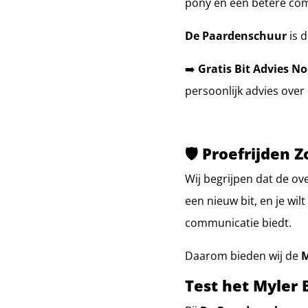
pony en een betere com
De Paardenschuur
is d
➡️
Gratis Bit Advies No
persoonlijk advies over 
🛡️ Proefrijden
Wij begrijpen dat de ov
een nieuw bit, en je wi
communicatie biedt.
Daarom bieden wij de
M
Test het Myler 