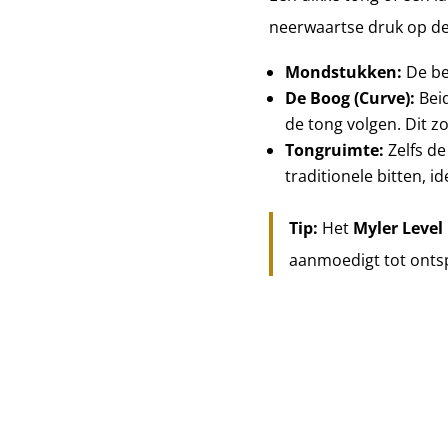
neerwaartse druk op de
Mondstukken:
De be
De Boog (Curve):
Bei
de tong volgen. Dit z
Tongruimte:
Zelfs de
traditionele bitten, i
Tip:
Het
Myler Level
aanmoedigt tot ontspa